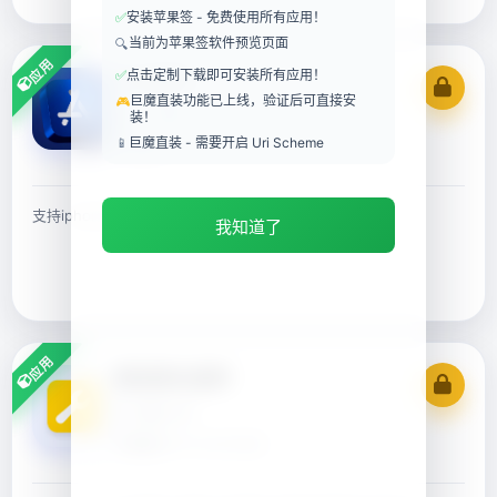
✅
安装苹果签 - 免费使用所有应用！
当前为苹果签软件预览页面
🔍
应用
✅
点击定制下载即可安装所有应用！
乌龙越狱
巨魔直装功能已上线，验证后可直接安
🎮
0.3.4
0 MB
装！
📱
巨魔直装 - 需要开启 Uri Scheme
更新于 07-29 22:39
支持iphone13-iphone15全系列 ios17.0-17.3.1
我知道了
应用
微信密友插件
1.0
0 MB
更新于 07-24 10:08