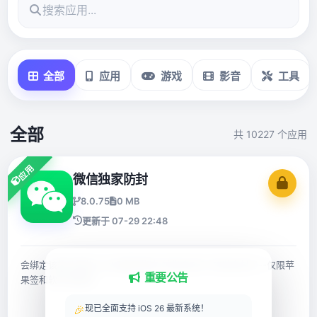
全部
应用
游戏
影音
工具
全部
共 10227 个应用
应用
微信独家防封
8.0.75
0 MB
更新于 07-29 22:48
会绑定该软件源的udid设备码绑定 转发会封号-转发会封号--仅限苹
重要公告
果签和软件源使用
🎉
现已全面支持 iOS 26 最新系统！